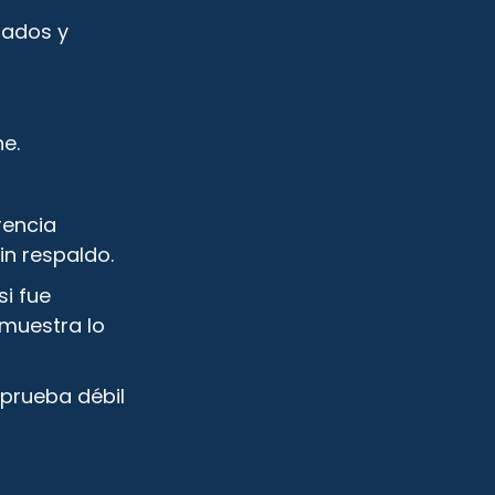
nados y
ne.
rencia
in respaldo.
si fue
emuestra lo
 prueba débil