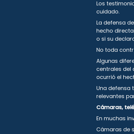
Los testimoni
cuidado.
La defensa deb
hecho directa
o si su decla
No toda contr
Algunas difer
centrales del
ocurrió el hec
Una defensa t
relevantes par
Cámaras, telé
En muchas inv
Cámaras de se