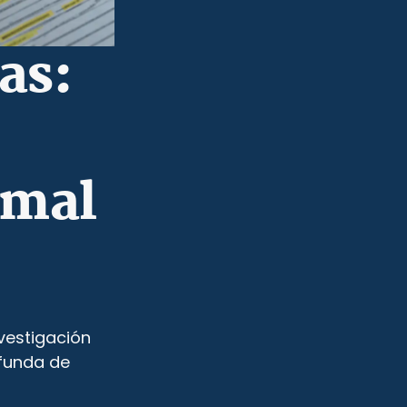
as:
 mal
nvestigación
funda de