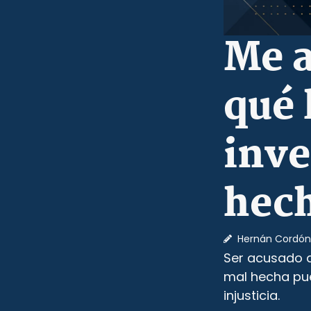
Me a
qué 
inve
hec
Hernán Cordón
Ser acusado de
mal hecha pu
injusticia.