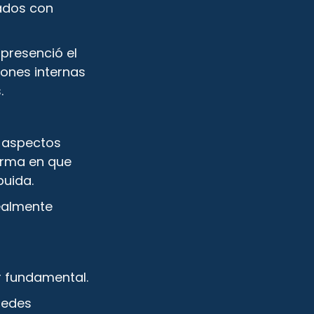
zados con
 presenció el
iones internas
.
r aspectos
forma en que
buida.
ealmente
r fundamental.
redes