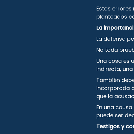
Estos errores
planteados co
La importanci
La defensa pen
No toda prueb
Una cosa es u
indirecta, un
También debe 
incorporada c
que la acusac
En una causa 
puede ser dec
Testigos y co