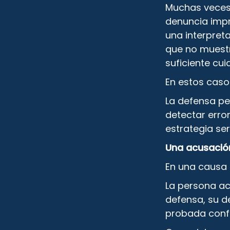
Muchas veces
denuncia impr
una interpret
que no muestr
suficiente cui
En estos casos
La defensa pe
detectar error
estrategia se
Una acusació
En una causa 
La persona ac
defensa, su d
probada confo