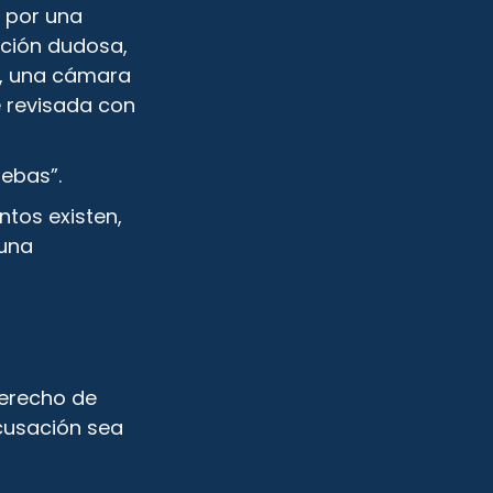
 por una
ación dudosa,
o, una cámara
e revisada con
uebas”.
ntos existen,
 una
derecho de
acusación sea