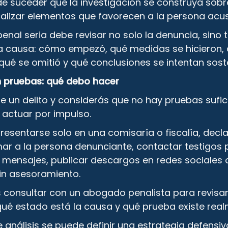
 suceder que la investigación se construya sobr
analizar elementos que favorecen a la persona acu
nal seria debe revisar no solo la denuncia, sino 
la causa: cómo empezó, qué medidas se hicieron,
 qué se omitió y qué conclusiones se intentan sost
n pruebas: qué debo hacer
e un delito y considerás que no hay pruebas sufici
 actuar por impulso.
resentarse solo en una comisaría o fiscalía, decla
ar a la persona denunciante, contactar testigos 
r mensajes, publicar descargos en redes sociales 
in asesoramiento.
s consultar con un abogado penalista para revisa
 qué estado está la causa y qué prueba existe real
e análisis se puede definir una estrategia defensiv