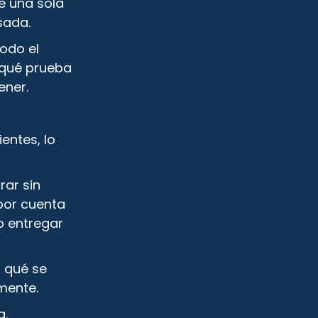
e una sola
sada.
todo el
 qué prueba
ener.
entes, lo
rar sin
por cuenta
o entregar
r qué se
mente.
a.