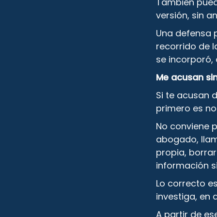
También puede
versión, sin 
Una defensa pe
recorrido de 
se incorporó,
Me acusan si
Si te acusan d
primero es no
No conviene p
abogado, llam
propia, borra
información s
Lo correcto e
investiga, en
A partir de es