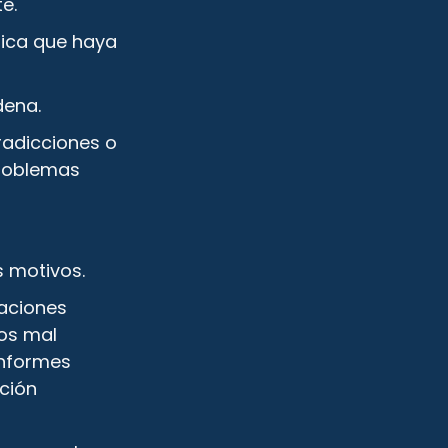
e.
fica que haya
dena.
radicciones o
problemas
s motivos.
raciones
ros mal
informes
ción