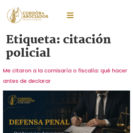
Etiqueta:
citación
policial
Me citaron a la comisaría o fiscalía: qué hacer
antes de declarar