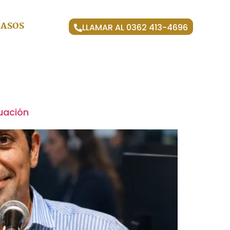
CASOS
LLAMAR AL 0362 413-4696
tuación