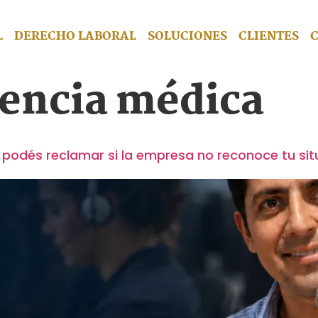
L
DERECHO LABORAL
SOLUCIONES
CLIENTES
cencia médica
ué podés reclamar si la empresa no reconoce tu si