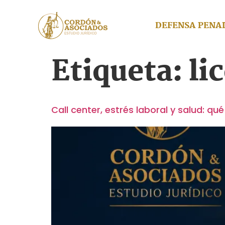
DEFENSA PENA
Etiqueta:
li
Call center, estrés laboral y salud: q