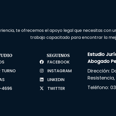
encia, te ofrecemos el apoyo legal que necesitas con u
trabajo capacitado para encontrar la mejo
Estudio Jur
TUDIO
SEGUINOS
Abogado Pen
OS
FACEBOOK
Dirección: D
 TURNO
INSTAGRAM
Resistencia,
AS
LINKEDIN
Teléfono:
03
3-4696
TWITTER