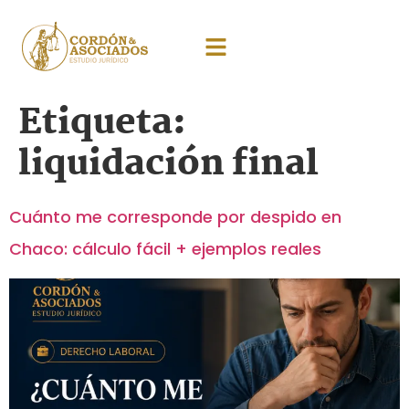
Etiqueta:
liquidación final
Cuánto me corresponde por despido en
Chaco: cálculo fácil + ejemplos reales